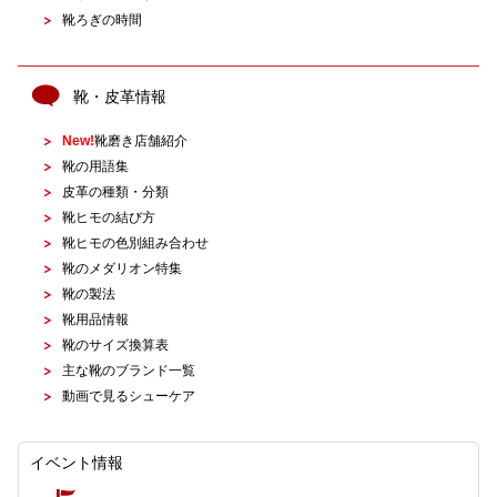
靴ろぎの時間
靴・皮革情報
New!
靴磨き店舗紹介
靴の用語集
皮革の種類・分類
靴ヒモの結び方
靴ヒモの色別組み合わせ
靴のメダリオン特集
靴の製法
靴用品情報
靴のサイズ換算表
主な靴のブランド一覧
動画で見るシューケア
イベント情報