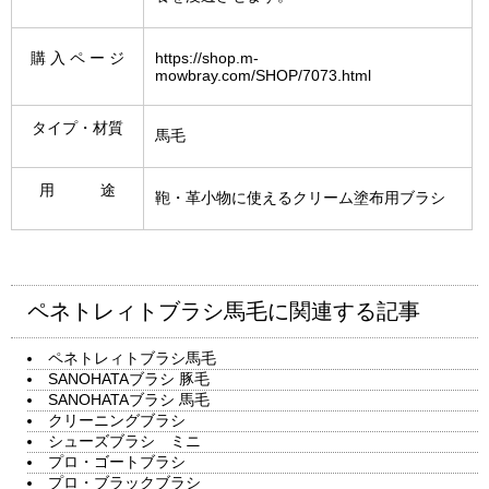
購 入 ペ ー ジ
https://shop.m-
mowbray.com/SHOP/7073.html
タイプ・材質
馬毛
用 途
鞄・革小物に使えるクリーム塗布用ブラシ
ペネトレィトブラシ馬毛に関連する記事
ペネトレィトブラシ馬毛
SANOHATAブラシ 豚毛
SANOHATAブラシ 馬毛
クリーニングブラシ
シューズブラシ ミニ
プロ・ゴートブラシ
プロ・ブラックブラシ