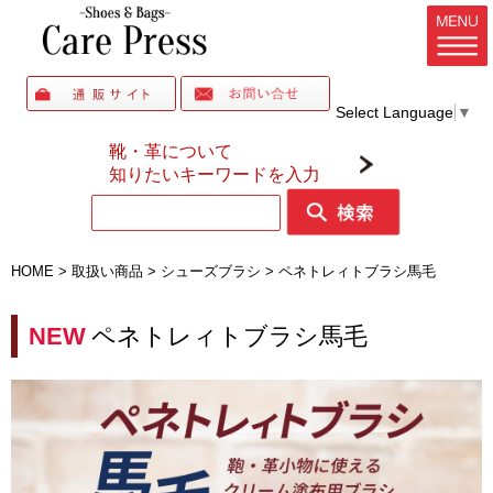
Select Language
▼
靴・革について
知りたいキーワードを入力
HOME
>
取扱い商品
>
シューズブラシ
>
ペネトレィトブラシ馬毛
NEW
ペネトレィトブラシ馬毛