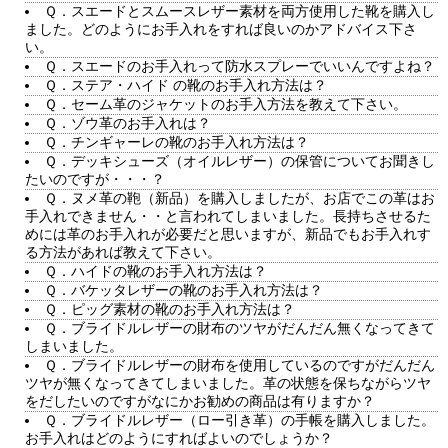
Ｑ．スエードとスムースレザー素材を両方使用した靴を購入し
ました。どのようにお手入れをすれば良いのかアドバイス下さ
い。
Ｑ．スエードのお手入れって防水スプレーでいいんですよね？
Ｑ．ステア・ハイド の靴のお手入れ方法は？
Ｑ．セーム革のジャケットのお手入方法を教えて下さい。
Ｑ．ゾウ革のお手入れは？
Ｑ．チンギャーレの靴のお手入れ方法は？
Ｑ．デッキシューズ（オイルレザー）の保管についてお聞きし
たいのですが・・・？
Ｑ．ヌメ革の鞄（新品）を購入しましたが、お店でこの革はお
手入れできません・・と言われてしまいました。長持ちさせるた
めには革のお手入れが必要だと思いますが、新品でもお手入れす
る方法があれば教えて下さい。
Ｑ．ハイドの靴のお手入れ方法は？
Ｑ．バケッタレザーの靴のお手入れ方法は？
Ｑ．ピッグ素材の靴のお手入れ方法は？
Ｑ．ブライドルレザーの財布のツヤがだんだん無くなってきて
しまいました。
Ｑ．ブライドルレザーの財布を使用しているのですがだんだん
ツヤが無くなってきてしまいました。革の状態を保ちながらツヤ
をだしたいのですがなにかお勧めの商品は有りますか？
Ｑ．ブライドルレザー（ロー引き革）の手帳を購入しました。
お手入れはどのようにすればよいのでしょうか？