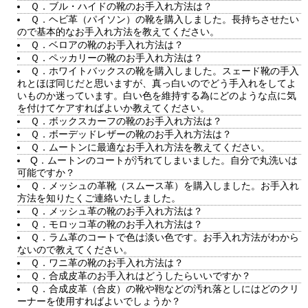
Ｑ．ブル・ハイドの靴のお手入れ方法は？
Ｑ．ヘビ革（パイソン）の靴を購入しました。長持ちさせたい
ので基本的なお手入れ方法を教えてください。
Ｑ．ベロアの靴のお手入れ方法は？
Ｑ．ペッカリーの靴のお手入れ方法は？
Ｑ．ホワイトバックスの靴を購入しました。スェード靴の手入
れとほぼ同じだと思いますが、真っ白いのでどう手入れをしてよ
いものか迷っています。白い色を維持する為にどのような点に気
を付けてケアすればよいか教えてください。
Ｑ．ボックスカーフの靴のお手入れ方法は？
Ｑ．ボーデッドレザーの靴のお手入れ方法は？
Ｑ．ムートンに最適なお手入れ方法を教えてください。
Q．ムートンのコートが汚れてしまいました。自分で丸洗いは
可能ですか？
Ｑ．メッシュの革靴（スムース革）を購入しました。お手入れ
方法を知りたくご連絡いたしました。
Ｑ．メッシュ革の靴のお手入れ方法は？
Ｑ．モロッコ革の靴のお手入れ方法は？
Ｑ．ラム革のコートで色は淡い色です。お手入れ方法がわから
ないので教えてください。
Ｑ．ワニ革の靴のお手入れ方法は？
Ｑ．合成皮革のお手入れはどうしたらいいですか？
Ｑ．合成皮革（合皮）の靴や鞄などの汚れ落としにはどのクリ
ーナーを使用すればよいでしょうか？