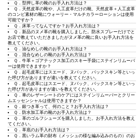
Ｑ．型押し革の靴のお手入れ方法は？
Ｑ．天然皮革の靴や、人工皮革だけの靴、天然皮革＋人工皮革
のコンビ素材の靴にウォーリー・マルチカラーローションは使用
可能ですか？
Ｑ．床革ってなんですか？お手入れ方法は？
Ｑ．新品のヌメ革の靴を購入しました。防水スプレーだけでと
お店で教えていただきましたがヌメ革の靴に良いお手入れ方法を
教えてください。
Ｑ．油なめしの靴のお手入れ方法は？
Ｑ．混合なめしの靴のお手入れ方法は？
Ｑ．牛革＋ゴアテックス加工のスキー手袋にステインリムーバ
ーは使用できますか？
Ｑ．起毛皮革にはスエード、ヌバック、バックスキン等といっ
た呼び方がありますが違いを教えてください。
Ｑ．起毛皮革にはスエード、ヌバック、バックスキン等といっ
た呼び方がありますが違いを教えてください。
Ｑ．車のレザーシートのケアにはステインリムーバーとクリー
ムエッセンシャルは使用できますか？
Ｑ．銀つき革って、何のこと？お手入れ方法は？
Ｑ．防水加工革の靴のお手入れ方法は？
Ｑ．革のゴルフシューズを購入しました。お手入れ方法を教え
てください。
Ｑ．革底のお手入れ方法は？
Ｑ．黒いラム革の財布（メッシュの様な編み込みのもの）のお