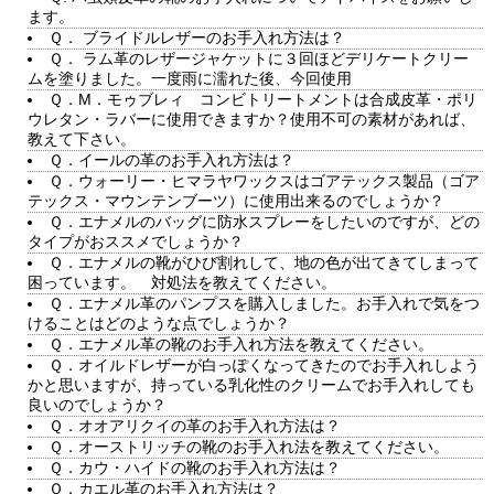
ます。
Ｑ． ブライドルレザーのお手入れ方法は？
Ｑ． ラム革のレザージャケットに３回ほどデリケートクリー
ムを塗りました。一度雨に濡れた後、今回使用
Ｑ．M．モゥブレィ コンビトリートメントは合成皮革・ポリ
ウレタン・ラバーに使用できますか？使用不可の素材があれば、
教えて下さい。
Ｑ．イールの革のお手入れ方法は？
Ｑ．ウォーリー・ヒマラヤワックスはゴアテックス製品（ゴア
テックス・マウンテンブーツ）に使用出来るのでしょうか？
Ｑ．エナメルのバッグに防水スプレーをしたいのですが、どの
タイプがおススメでしょうか？
Ｑ．エナメルの靴がひび割れして、地の色が出てきてしまって
困っています。 対処法を教えてください。
Ｑ．エナメル革のパンプスを購入しました。お手入れで気をつ
けることはどのような点でしょうか？
Ｑ．エナメル革の靴のお手入れ方法を教えてください。
Ｑ．オイルドレザーが白っぽくなってきたのでお手入れしよう
かと思いますが、持っている乳化性のクリームでお手入れしても
良いのでしょうか？
Ｑ．オオアリクイの革のお手入れ方法は？
Ｑ．オーストリッチの靴のお手入れ法を教えてください。
Ｑ．カウ・ハイドの靴のお手入れ方法は？
Ｑ．カエル革のお手入れ方法は？