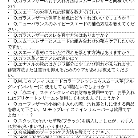
Q,ガラスレザーのお手入れ方法はスムースレザーと同様でいい
の？
Q,スエードのお手入れの頻度を教えてほしい
Q,ガラスレザーの保革と補色はどうすればいいでしょうか？
Q,ニューバランスのネイビースエードの補色方法を教えてくだ
さい。
Q,ガラスレザーのスレを直す方法はありますか？
Q,スムースレザーとスエードの組み合わせの靴をケアしたいの
ですが、、、
Q,スエード素材についた油汚れを落とす方法はありますか？
Q.ガラス革とエナメルの違いは？
Q.エナメルの靴のはきジワ部分に少しひび割れが見られます。
修復方法または進行を抑えるためのケアがあれば教えてくださ
い。
Q.M.モゥブレィ スエードカラーフレッシュをスムース革(フル
グレインレザー)に 使用しても問題ないでしょうか？
Q.「赤エイ」スティングレイのお財布を愛用中です。お手入れ
にはデリケートクリームを使用しても大丈夫でしょうか？
Q.カーフレザーの小物の手入れの際、汚れ落としに使える商品
を教えて下さい。Ｍ.モゥブレィ ステインリムーバーは靴用です
よね・・・？
Q.スタッズが付いた革靴(ブラック)を購入しましたが、お手入
れ方法がいまいちわかりません。
Q.合成繊維のブーツのケア方法を教えてください。