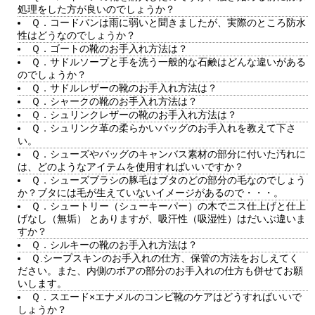
処理をした方が良いのでしょうか？
Ｑ．コードバンは雨に弱いと聞きましたが、実際のところ防水
性はどうなのでしょうか？
Ｑ．ゴートの靴のお手入れ方法は？
Ｑ．サドルソープと手を洗う一般的な石鹸はどんな違いがある
のでしょうか？
Ｑ．サドルレザーの靴のお手入れ方法は？
Ｑ．シャークの靴のお手入れ方法は？
Ｑ．シュリンクレザーの靴のお手入れ方法は？
Ｑ．シュリンク革の柔らかいバッグのお手入れを教えて下さ
い。
Ｑ．シューズやバッグのキャンバス素材の部分に付いた汚れに
は、どのようなアイテムを使用すればいいですか？
Ｑ．シューズブラシの豚毛はブタのどの部分の毛なのでしょう
か？ブタには毛が生えていないイメージがあるので・・・。
Ｑ．シュートリー（シューキーパー）の木でニス仕上げと仕上
げなし（無垢） とありますが、吸汗性（吸湿性）はだいぶ違いま
すか？
Ｑ．シルキーの靴のお手入れ方法は？
Ｑ.シープスキンのお手入れの仕方、保管の方法をおしえてく
ださい。また、内側のボアの部分のお手入れの仕方も併せてお願
いします。
Ｑ．スエード×エナメルのコンビ靴のケアはどうすればいいで
しょうか？