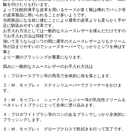
皺を付けたりも行います。
よって比較的薄手な皮革を用いるケースが多く靴は稀れでバック等
の皮革製品に用いられることが多いようです。
当然製品になる前に揉むことにより通常の皮革よりも柔らかく手や
足に馴染みやすい皮革です。
お手入れ方法としては一般的なスムースレザーを揉んだだけですの
でお手入れ方法は同様です。
強いて言うならばシワの間に通常のスムースレザーよりもクリーム
等が詰まりやすいのでシューズキーパーでしっかりとシワを伸ばす
事と
より一層のブラッシングが重要になります。
因みに一般的なスムースレザーのお手入れ方法は
１：
プロホースブラシ
等の馬毛で全体的に埃を落とします。
２：
Ｍ．モゥブレィ ステインリムーバー
でクリーナーをかけま
す。
３：
Ｍ．モゥブレィ シュークリームジャー
等の乳化性クリームを
ペネトレイトブラシにとって全体に塗り込みます。
４：
プロホワイトブラシ
等のコシのあるブラシでしっかり全体的に
ブラッシングします。
５：
Ｍ．モゥブレィ グローブクロス
で乾拭きを行って完了です。