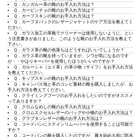
Ｑ．カンガルー革の靴のお手入れ方法は？
Ｑ．カーピンチョの靴のお手入れ方法は？
Ｑ．カーフスキンの靴のお手入れ方法は？
Ｑ．カーフヌバックのレザージャケットのケア方法を教えてく
ださい。
Ｑ．ガラス加工の革靴でクリーナーは使用しないように。とい
う注意書きがありました。このような靴のお手入れ方法を教えて
下さい。
Ｑ．ガラス革の靴の色落ちはどうすればいいでしょうか？
Ｑ．ガラス革の靴を持っていますが、シワが気になるのです
が・・やはりキーパーを使用したほうがいいのですか？
Ｑ．ガルーシャ（エイ革）の革小物（サイフ）をお手入れ方法
を教えてください。
Ｑ．キップスキンの靴のお手入れ方法は？
Ｑ．キャンバス地と革のコンビ素材の靴を購入しましたが、お
手入れ方法を教えてください。
Ｑ．クライミングブーツのお手入れをしたいのですがオススメ
ってありますか？
Ｑ．クロムなめしの靴のお手入れ方法は？
Ｑ．クロムエクセルレザーのバッグや小物のお手入れ方法は？
Ｑ．グラブタンレザーの靴のお手入れ方法は？
Ｑ．コードバンにステインリムーバーを使用することは可能で
すか？
Ｑ．コードバンの靴を購入したのですが、履き始める前に防水