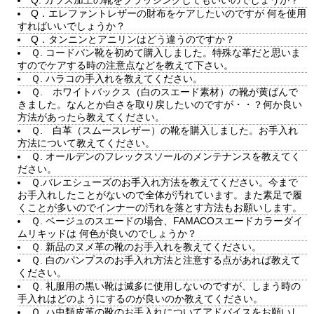
Q. ガラス加工の靴をブラッシングしてもいいのでしょうか？
Q．エレファントレザーの財布をケアしたいのですが 何を使用
すればいいでしょうか？
Q．タンニンとアニリンはどう違うのですか？
Ｑ. コードバン靴を初めて購入しました。特殊な革だと思いま
すのでケアする時の注意点などを教えて下さい。
Ｑ. ハラコの手入れを教えてください。
Ｑ. ホワイトバックス（白のスエード素材）の靴が黄ばんで
きました。なんとか白さを取り戻したいのですが・・？何か良い
方法があったら教えてください。
Ｑ. 白革（スムースレザー）の靴を購入しました。お手入れ
方法について教えてください。
Ｑ. オールデンのフレックスソールのメンテナンスを教えてく
ださい。
Ｑ.バレエシューズのお手入れ方法を教えてください。今まで
お手入れしたことがないので全体が汚れています。また素足で履
くことが多いのでインナーの汚れを落とす方法もお願いします。
Ｑ. ベージュのスエードの場合、FAMACOスエードカラーダイ
ムリキッドは 何色が良いのでしょうか？
Ｑ. 新品のヌメ革の靴のお手入れを教えてください。
Ｑ. 白のパンプスのお手入れ方法と注意する点があれば教えて
ください。
Ｑ. 礼服用の黒い靴は滅多に使用しないのですが、しまう時の
手入れはどのようにするのが良いのか教えてください。
Ｑ. ハ虫類皮革の靴のお手入れについてアドバイスをお願いし