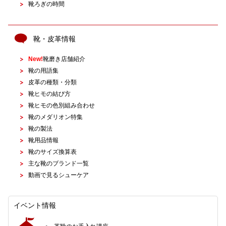
靴ろぎの時間
靴・皮革情報
New!
靴磨き店舗紹介
靴の用語集
皮革の種類・分類
靴ヒモの結び方
靴ヒモの色別組み合わせ
靴のメダリオン特集
靴の製法
靴用品情報
靴のサイズ換算表
主な靴のブランド一覧
動画で見るシューケア
イベント情報