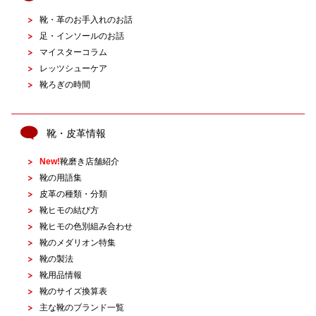
靴・革のお手入れのお話
足・インソールのお話
マイスターコラム
レッツシューケア
靴ろぎの時間
靴・皮革情報
New!
靴磨き店舗紹介
靴の用語集
皮革の種類・分類
靴ヒモの結び方
靴ヒモの色別組み合わせ
靴のメダリオン特集
靴の製法
靴用品情報
靴のサイズ換算表
主な靴のブランド一覧