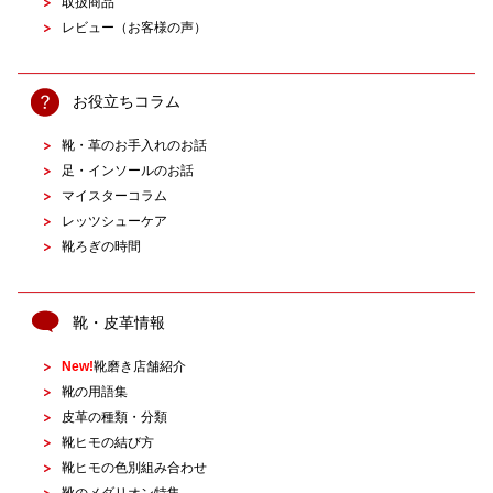
取扱商品
レビュー（お客様の声）
お役立ちコラム
靴・革のお手入れのお話
足・インソールのお話
マイスターコラム
レッツシューケア
靴ろぎの時間
靴・皮革情報
New!
靴磨き店舗紹介
靴の用語集
皮革の種類・分類
靴ヒモの結び方
靴ヒモの色別組み合わせ
靴のメダリオン特集