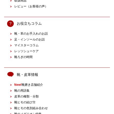
取扱商品
レビュー（お客様の声）
お役立ちコラム
靴・革のお手入れのお話
足・インソールのお話
マイスターコラム
レッツシューケア
靴ろぎの時間
靴・皮革情報
New!
靴磨き店舗紹介
靴の用語集
皮革の種類・分類
靴ヒモの結び方
靴ヒモの色別組み合わせ
靴のメダリオン特集