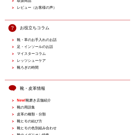
取扱商品
レビュー（お客様の声）
お役立ちコラム
靴・革のお手入れのお話
足・インソールのお話
マイスターコラム
レッツシューケア
靴ろぎの時間
靴・皮革情報
New!
靴磨き店舗紹介
靴の用語集
皮革の種類・分類
靴ヒモの結び方
靴ヒモの色別組み合わせ
靴のメダリオン特集