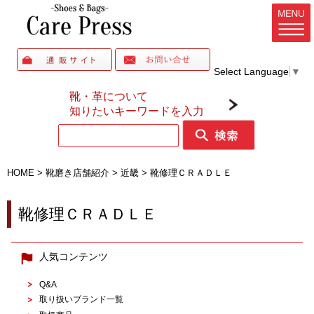
Select Language
▼
靴・革について
知りたいキーワードを入力
HOME
>
靴磨き店舗紹介
>
近畿
>
靴修理ＣＲＡＤＬＥ
靴修理ＣＲＡＤＬＥ
人気コンテンツ
Q&A
取り扱いブランド一覧