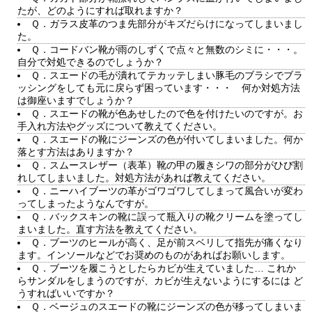
たが、どのようにすれば取れますか？
Ｑ．ガラス皮革のつま先部分がキズだらけになってしまいまし
た。
Ｑ．コードバン靴が雨のしずくで点々と無数のシミに・・・。
自分で対処できるのでしょうか？
Ｑ．スエードの毛が潰れてテカッテしまい豚毛のブラシでブラ
ッシングをしても元に戻らず困っています・・・ 何か対処方法
は御座いますでしょうか？
Ｑ．スエードの靴が色あせしたので色を付けたいのですが。お
手入れ方法やグッズについて教えてください。
Ｑ．スエードの靴にジーンズの色が付いてしまいました。何か
落とす方法はありますか？
Ｑ．スムースレザー（表革）靴の甲の履きシワの部分がひび割
れしてしまいました。対処方法があれば教えてください。
Ｑ．ニーハイブーツの革がゴワゴワしてしまって風合いが変わ
ってしまったようなんですが。
Ｑ．バックスキンの靴に誤って瓶入りの靴クリームを塗ってし
まいました。直す方法を教えてください。
Ｑ．ブーツのヒールが高く、足が前スベリして指先が痛くなり
ます。インソールなどでお奨めのものがあればお願いします。
Ｑ．ブーツを履こうとしたらカビが生えていました… これか
らサンダルをしまうのですが、カビが生えないようにするには ど
うすればいいですか？
Ｑ．ベージュのスエードの靴にジーンズの色が移ってしまいま