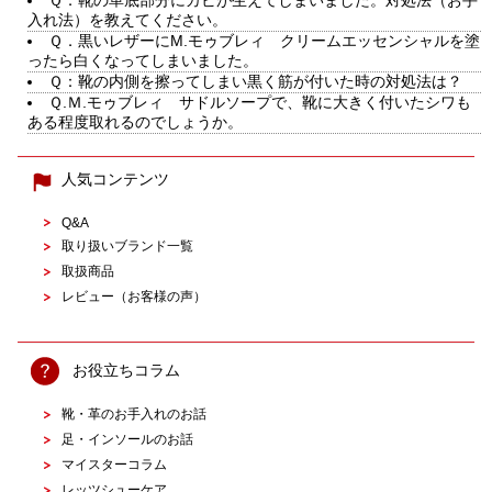
Ｑ．靴の革底部分にカビが生えてしまいました。対処法（お手
入れ法）を教えてください。
Ｑ．黒いレザーにM.モゥブレィ クリームエッセンシャルを塗
ったら白くなってしまいました。
Ｑ：靴の内側を擦ってしまい黒く筋が付いた時の対処法は？
Ｑ.Ｍ.モゥブレィ サドルソープで、靴に大きく付いたシワも
ある程度取れるのでしょうか。
人気コンテンツ
Q&A
取り扱いブランド一覧
取扱商品
レビュー（お客様の声）
お役立ちコラム
靴・革のお手入れのお話
足・インソールのお話
マイスターコラム
レッツシューケア