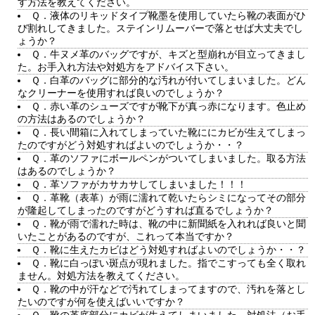
す方法を教えてください。
Ｑ．液体のリキッドタイプ靴墨を使用していたら靴の表面がひ
び割れしてきました。ステインリムーバーで落とせば大丈夫でし
ょうか？
Ｑ．牛ヌメ革のバッグですが、キズと型崩れが目立ってきまし
た。お手入れ方法や対処方をアドバイス下さい。
Ｑ．白革のバッグに部分的な汚れが付いてしまいました。どん
なクリーナーを使用すれば良いのでしょうか？
Ｑ．赤い革のシューズですが靴下が真っ赤になります。色止め
の方法はあるのでしょうか？
Ｑ．長い間箱に入れてしまっていた靴ににカビが生えてしまっ
たのですがどう対処すればよいのでしょうか・・？
Ｑ．革のソファにボールペンがついてしまいました。取る方法
はあるのでしょうか？
Ｑ．革ソファがカサカサしてしまいました！！！
Ｑ．革靴（表革）が雨に濡れて乾いたらシミになってその部分
が隆起してしまったのですがどうすれば直るでしょうか？
Ｑ．靴が雨で濡れた時は、靴の中に新聞紙を入れれば良いと聞
いたことがあるのですが、これって本当ですか？
Ｑ．靴に生えたカビはどう対処すればよいのでしょうか・・？
Ｑ．靴に白っぽい斑点が現れました。指でこすっても全く取れ
ません。対処方法を教えてください。
Ｑ．靴の中が汗などで汚れてしまってますので、汚れを落とし
たいのですが何を使えばいいですか？