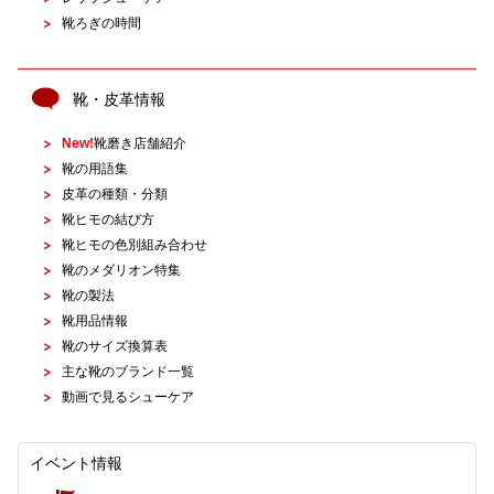
靴ろぎの時間
靴・皮革情報
New!
靴磨き店舗紹介
靴の用語集
皮革の種類・分類
靴ヒモの結び方
靴ヒモの色別組み合わせ
靴のメダリオン特集
靴の製法
靴用品情報
靴のサイズ換算表
主な靴のブランド一覧
動画で見るシューケア
イベント情報