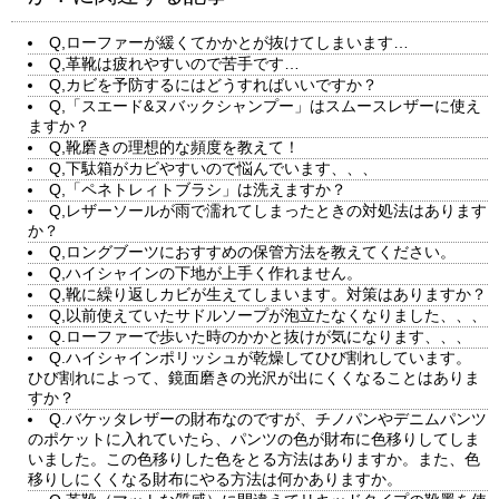
Q,ローファーが緩くてかかとが抜けてしまいます…
Q,革靴は疲れやすいので苦手です…
Q,カビを予防するにはどうすればいいですか？
Q,「スエード&ヌバックシャンプー」はスムースレザーに使え
ますか？
Q,靴磨きの理想的な頻度を教えて！
Q,下駄箱がカビやすいので悩んでいます、、、
Q,「ペネトレィトブラシ」は洗えますか？
Q,レザーソールが雨で濡れてしまったときの対処法はあります
か？
Q,ロングブーツにおすすめの保管方法を教えてください。
Q,ハイシャインの下地が上手く作れません。
Q,靴に繰り返しカビが生えてしまいます。対策はありますか？
Q,以前使えていたサドルソープが泡立たなくなりました、、、
Q.ローファーで歩いた時のかかと抜けが気になります、、、
Q.ハイシャインポリッシュが乾燥してひび割れしています。
ひび割れによって、鏡面磨きの光沢が出にくくなることはありま
すか？
Q.バケッタレザーの財布なのですが、チノパンやデニムパンツ
のポケットに入れていたら、パンツの色が財布に色移りしてしま
いました。この色移りした色をとる方法はありますか。また、色
移りしにくくなる財布にやる方法は何かありますか。