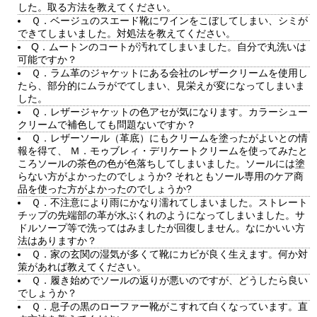
した。取る方法を教えてください。
Ｑ．ベージュのスエード靴にワインをこぼしてしまい、シミが
できてしまいました。対処法を教えてください。
Q．ムートンのコートが汚れてしまいました。自分で丸洗いは
可能ですか？
Ｑ．ラム革のジャケットにある会社のレザークリームを使用し
たら、部分的にムラがでてしまい、見栄えが変になってしまいま
した。
Ｑ．レザージャケットの色アセが気になります。カラーシュー
クリームで補色しても問題ないですか？
Ｑ．レザーソール（革底）にもクリームを塗ったがよいとの情
報を得て、 Ｍ．モゥブレィ・デリケートクリームを使ってみたと
ころソールの茶色の色が色落ちしてしまいました。ソールには塗
らない方がよかったのでしょうか? それともソール専用のケア商
品を使った方がよかったのでしょうか?
Ｑ．不注意により雨にかなり濡れてしまいました。ストレート
チップの先端部の革が水ぶくれのようになってしまいました。サ
ドルソープ等で洗ってはみましたが回復しません。なにかいい方
法はありますか？
Ｑ．家の玄関の湿気が多くて靴にカビが良く生えます。何か対
策があれば教えてください。
Ｑ．履き始めでソールの返りが悪いのですが、どうしたら良い
でしょうか？
Ｑ．息子の黒のローファー靴がこすれて白くなっています。直