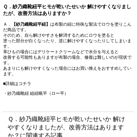
Ｑ．紗乃織靴紐平ヒモが乾いたせいか 解けやすくなりまし
たが、改善方法はありますか？
Ａ．
【紗乃織靴紐平紐】
は布製の紐に特殊な製法でロウを塗りこん
だ商品です。
そのため、自ら解けやすさを解消するためにロウを塗ると
塗った部分が白くなったり、逆に解けやすくなったりしてしまいま
す。
革ひもの場合にはデリケートクリームなどで水分を与えると
改善する可能性もありますが布製の場合、修復は難しいのが現状で
す。
あまりにも解けやすくなった場合にはお買い換えをおすすめしてい
ます。
■詳細はコチラ
・
紗乃織靴紐 組紐蝋平（ロー平）
Ｑ．紗乃織靴紐平ヒモが乾いたせいか 解け
やすくなりましたが、改善方法はあります
か？に関連する記事