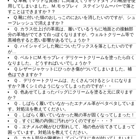
Q.革靴（マットな質感）に間違えてリキッドタイプの靴墨を使
用してしまいました。Ｍ.モゥブレィ ステインリムーバーで落と
すことはできますか？？
Q.靴に付いた猫のおしっこのにおいを消したいのですが、シュ
ーフレッシュで消えますか？
Ｑ. カラス仕上げの革底は、履いているうちに地面との接触部
分の革地がでてきて白っぽくなりますが、ウェルトクリーム等で
黒補色すると悪い影響があるでしょうか？
Ｑ. ハイシャインした靴についたワックスを落としたいのです
が…
Ｑ. ベルトにM.モゥブレィ デリケートクリームを塗ったら白く
なりました。 どうすればいいでしょうか？
Ｑ.レザージャケットにひっかき傷がついてしまいました。補
色はできますか？
Ｑ． デリケートクリームは、たくさんつけるとシミになりま
すか？薄くシミのようになってしまったのですが・・
Ｑ. 色あせてしまったバッグにクリームを塗ると元に戻ります
か？
Ｑ．しばらく履いていなかったエナメル革がベタベタしていま
す。対処法を教えてください。
Ｑ．しばらく履いていなかった靴の革が固くなってしまった！
Ｑ．すぐに靴の内側に汚れがつくのですが・・・？
Ｑ．エナメルの靴がひび割れして、地の色が出てきてしまって
困っています。対処法を教えてください。
Ｑ．カカト部分が靴擦れしてパンプスに血が付いてしまいまし