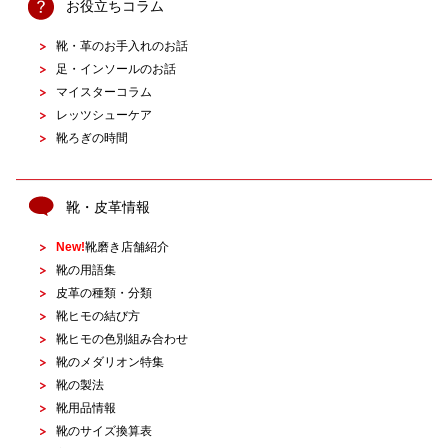
お役立ちコラム
靴・革のお手入れのお話
足・インソールのお話
マイスターコラム
レッツシューケア
靴ろぎの時間
靴・皮革情報
New!
靴磨き店舗紹介
靴の用語集
皮革の種類・分類
靴ヒモの結び方
靴ヒモの色別組み合わせ
靴のメダリオン特集
靴の製法
靴用品情報
靴のサイズ換算表