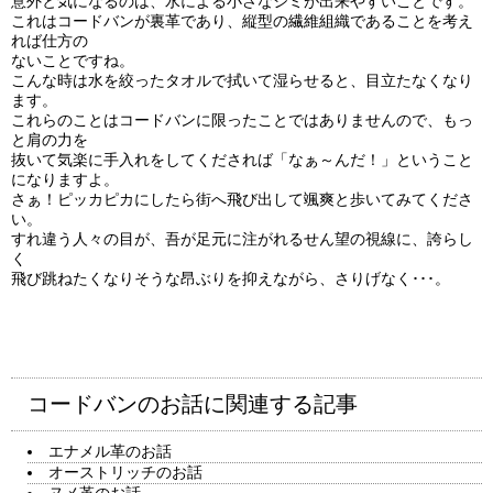
意外と気になるのは、水による小さなシミが出来やすいことです。
これはコードバンが裏革であり、縦型の繊維組織であることを考え
れば仕方の
ないことですね。
こんな時は水を絞ったタオルで拭いて湿らせると、目立たなくなり
ます。
これらのことはコードバンに限ったことではありませんので、もっ
と肩の力を
抜いて気楽に手入れをしてくだされば「なぁ～んだ！」ということ
になりますよ。
さぁ！ピッカピカにしたら街へ飛び出して颯爽と歩いてみてくださ
い。
すれ違う人々の目が、吾が足元に注がれるせん望の視線に、誇らし
く
飛び跳ねたくなりそうな昂ぶりを抑えながら、さりげなく･･･。
コードバンのお話に関連する記事
エナメル革のお話
オーストリッチのお話