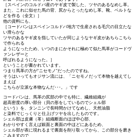
［スペインのコルドバ産のヤギ皮で製した、ツヤのあるなめし革。
また、これに似せた馬の背、尻からとったなめし革。靴、ベルトな
どを作る（全文）］
他の資料にも、
［コードバンはスペインコルドバ地方で生産される毛穴の目立たな
い滑らかな
ツヤのあるヤギ皮を指していたが同じようなヤギ皮があちらこちら
で作られる
ようになったため、いつのまにかそれに極めて似た馬革がコードヴ
ァンレザーと
呼ばれるようになった。］
ということが書かれています。
つまり馬革の方が“ニセモノ”だったのですね。
そうはいってもオジサン流には、「ニセモノだって本物を越えてし
まえば
こちらが立派な本物なんだ･･･。」です
コードバンは、馬革の尻部の中でも特に、繊維組織が
超高密度の厚い部分（貝の形をしているのでシェル部
という）を、タンニンで長時間かけてなめし、天然油脂
と染料でじっくりと仕上げツヤを出したものです。
シェル部は皮膚（革）組織断面のほぼ中心部、
わかりやすく言えば銀面と裏面の中ほどにあるため、
シェル部が表に現れるまで裏面を削り取ってから、この部分を磨き
こみますので