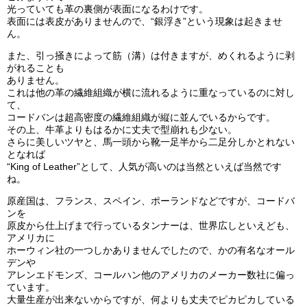
光っていても革の裏側が表面になるわけです。
表面には表皮がありませんので、“銀浮き”という現象は起きませ
ん。
また、引っ掻きによって筋（溝）は付きますが、めくれるように剥
がれることも
ありません。
これは他の革の繊維組織が横に流れるように重なっているのに対し
て、
コードバンは超高密度の繊維組織が縦に並んでいるからです。
その上、牛革よりもはるかに丈夫で型崩れも少ない。
さらに美しいツヤと、馬一頭から靴一足半から二足分しかとれない
となれば
“King of Leather”として、人気が高いのは当然といえば当然です
ね。
原産国は、フランス、スペイン、ポーランドなどですが、コードバ
ンを
原皮から仕上げまで行っているタンナーは、世界広しといえども、
アメリカに
ホーウィン社の一つしかありませんでしたので、かの有名なオール
デンや
アレンエドモンズ、コールハン他のアメリカのメーカー数社に偏っ
ています。
大量生産が出来ないからですが、何よりも丈夫でピカピカしている