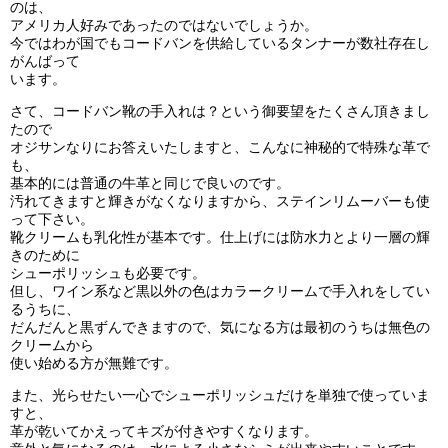
のは、
アメリカ人好みであったのではないでしょうか。
今ではわが国でもコードバンを供給しているタンナーが数社存在し
がんばって
います。
さて、コードバン靴の手入れは？という御要望をたくさん頂きまし
たので
オジサンなりにお答えいたしますと、こんなに神秘的で特殊な革で
も、
基本的には普通の牛革と同じで良いのです。
汚れてきますと輝きがなくなりますから、
ステインリムーバー
も使
って下さい。
靴クリームも乳化性が基本です。仕上げには防水力とより一層の輝
きのために
シューポリッシュも必要です。
但し、ワイン系など黒以外の色はカラークリームで手入れをしてい
るうちに、
だんだんと黒ずんできますので、気になる方は最初のうちは無色の
クリームから
使い始める方が無難です。
また、光らせたい一心でシューポリッシュだけを単独で使っていま
すと、
革が乾いてかえってキズが付きやすくなります。