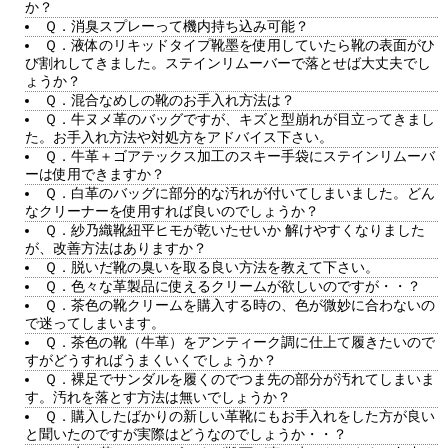
か？
Ｑ．消臭スプレーって機内持ち込み可能？
Ｑ．液体のリキッドタイプ靴墨を使用していたら靴の表面がひ
び割れしてきました。ステインリムーバーで落とせば大丈夫でし
ょうか？
Ｑ．混合なめしの靴のお手入れ方法は？
Ｑ．牛ヌメ革のバッグですが、キズと型崩れが目立ってきまし
た。お手入れ方法や対処方をアドバイス下さい。
Ｑ．牛革＋ゴアテックス加工のスキー手袋にステインリムーバ
ーは使用できますか？
Ｑ．白革のバッグに部分的な汚れが付いてしまいました。どん
なクリーナーを使用すれば良いのでしょうか？
Ｑ．紗乃織靴紐平ヒモが乾いたせいか 解けやすくなりました
が、改善方法はありますか？
Ｑ．脱いだ靴の臭いを取る良い方法を教えて下さい。
Ｑ．色々な革製品に使えるクリームが欲しいのですが・・？
Ｑ．茶色の靴クリームを購入する時の、色が微妙に合わないの
で迷ってしまいます。
Ｑ．茶色の靴（牛革）をアンティーク調に仕上て履きたいので
すがどうすればうまくいくでしょうか？
Ｑ．裸足でサンダルを履くのでつま先の部分が汚れてしまいま
す。汚れを落とす方法は無いでしょうか？
Ｑ．購入したばかりの新しい革靴にもお手入れをした方が良い
と聞いたのですが実際はどうなのでしょうか・・？