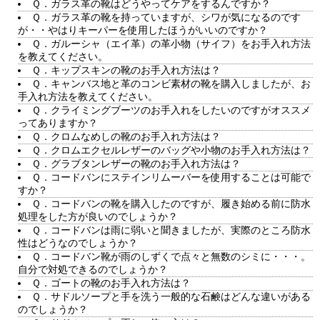
Ｑ．ガラス革の靴はどうやってケアをするんですか？
Ｑ．ガラス革の靴を持っていますが、シワが気になるのです
が・・やはりキーパーを使用したほうがいいのですか？
Ｑ．ガルーシャ（エイ革）の革小物（サイフ）をお手入れ方法
を教えてください。
Ｑ．キップスキンの靴のお手入れ方法は？
Ｑ．キャンバス地と革のコンビ素材の靴を購入しましたが、お
手入れ方法を教えてください。
Ｑ．クライミングブーツのお手入れをしたいのですがオススメ
ってありますか？
Ｑ．クロムなめしの靴のお手入れ方法は？
Ｑ．クロムエクセルレザーのバッグや小物のお手入れ方法は？
Ｑ．グラブタンレザーの靴のお手入れ方法は？
Ｑ．コードバンにステインリムーバーを使用することは可能で
すか？
Ｑ．コードバンの靴を購入したのですが、履き始める前に防水
処理をした方が良いのでしょうか？
Ｑ．コードバンは雨に弱いと聞きましたが、実際のところ防水
性はどうなのでしょうか？
Ｑ．コードバン靴が雨のしずくで点々と無数のシミに・・・。
自分で対処できるのでしょうか？
Ｑ．ゴートの靴のお手入れ方法は？
Ｑ．サドルソープと手を洗う一般的な石鹸はどんな違いがある
のでしょうか？