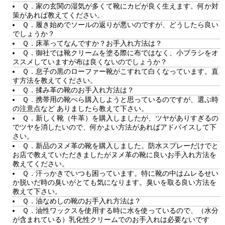
Ｑ．家の玄関の湿気が多くて靴にカビが良く生えます。何か対
策があれば教えてください。
Ｑ．履き始めでソールの返りが悪いのですが、どうしたら良い
でしょうか？
Ｑ．床革ってなんですか？お手入れ方法は？
Ｑ．御社では靴クリームを塗る際に布ではなく、小ブラシをオ
ススメしていますが布は良くないのでしょうか？
Ｑ．息子の黒のローファー靴がこすれて白くなっています。直
す方法を教えてください。
Ｑ．揉み革の靴のお手入れ方法は？
Ｑ．携帯用の靴べら購入しようと思っているのですが、選ぶ時
の注意点など ありましたら教えて下さい。
Ｑ．新しく靴（牛革）を購入しましたが、ツヤがありすぎるの
でツヤを消したいので、何かよい方法があればアドバイスして下
さい。
Ｑ．新品のヌメ革の靴を購入しました。防水スプレーだけでと
お店で教えていただきましたがヌメ革の靴に良いお手入れ方法を
教えてください。
Ｑ．汗っかきでいつも困っています。特に靴の中はムレるせい
か脱いだ時の臭いがとても気になります。臭いを取る良い方法を
教えて下さい。
Ｑ．油なめしの靴のお手入れ方法は？
Ｑ．油性ワックスを使用する時に水を使っているので、（水分
が含まれている）乳化性クリームでのお手入れは必要ないです