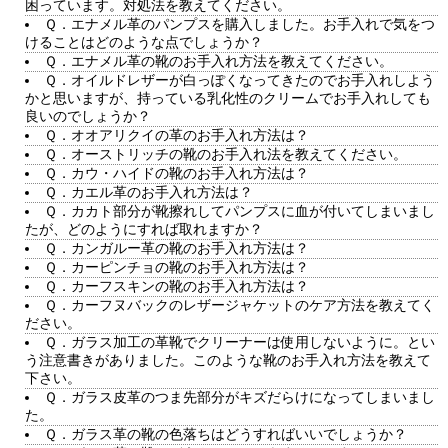
困っています。対処法を教えてください。
Ｑ．エナメル革のパンプスを購入しました。お手入れで気をつ
けることはどのような点でしょうか？
Ｑ．エナメル革の靴のお手入れ方法を教えてください。
Ｑ．オイルドレザーが白っぽくなってきたのでお手入れしよう
かと思いますが、持っている乳化性のクリームでお手入れしても
良いのでしょうか？
Ｑ．オオアリクイの革のお手入れ方法は？
Ｑ．オーストリッチの靴のお手入れ法を教えてください。
Ｑ．カウ・ハイドの靴のお手入れ方法は？
Ｑ．カエル革のお手入れ方法は？
Ｑ．カカト部分が靴擦れしてパンプスに血が付いてしまいまし
たが、どのようにすれば取れますか？
Ｑ．カンガルー革の靴のお手入れ方法は？
Ｑ．カーピンチョの靴のお手入れ方法は？
Ｑ．カーフスキンの靴のお手入れ方法は？
Ｑ．カーフヌバックのレザージャケットのケア方法を教えてく
ださい。
Ｑ．ガラス加工の革靴でクリーナーは使用しないように。とい
う注意書きがありました。このような靴のお手入れ方法を教えて
下さい。
Ｑ．ガラス皮革のつま先部分がキズだらけになってしまいまし
た。
Ｑ．ガラス革の靴の色落ちはどうすればいいでしょうか？