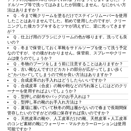
ドルソープ等で洗ってはみましたが回復しません。なにかいい方
法はありますか？
Ｑ．今まで靴クリームを塗るだけでステインリムーバーを使用
したことはありませんでした。初めて使用したのですが、クリー
ニングした後カラブキするとツヤが消えずに、逆に光ってきます
が？
Ｑ．仕上げ用のブラシにクリームの色が移ります。洗っても良
いの？
Ｑ．冬まで保管しておく革靴をサドルソープを使って洗う予定
なのですが、その後がわかりません。保管前、スプレーやクリー
ムは使うのでしょうか？
Ｑ．冬物のブーツをしまう前に注意することはありますか？
Ｑ．古い靴なんですけどカカトの部分が広がってしまい歩く
と”カパカパ”してしまうので何か良い方法はありますか？
Ｑ．合成皮革のお手入れはどうしたらいいですか？
Ｑ．合成皮革（合皮）の靴や鞄などの汚れ落としにはどのクリ
ーナーを使用すればよいでしょうか？
Ｑ．型押しの財布やバッグのお手入れは？
Ｑ．型押し革の靴のお手入れ方法は？
Ｑ．夏場に履いていて秋冬の間は履かないので春まで長期間保
管存したいのですがどの様に保存すれば良いのですか？
Ｑ．天然皮革の靴や、人工皮革だけの靴、天然皮革＋人工皮革
のコンビ素材の靴にウォーリー・マルチカラーローションは使用
可能ですか？