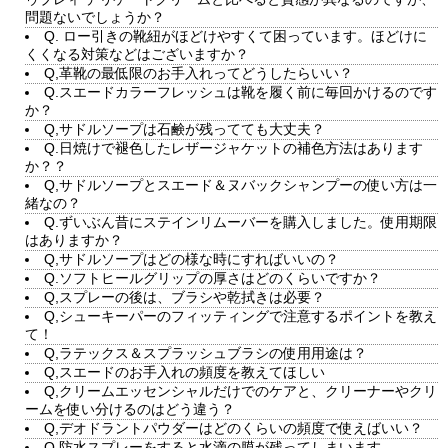
問題ないでしょうか？
Q. ロー引きの靴紐がほどけやすくて困っています。ほどけに
くくなる対策などはございますか？
Q,革靴の最低限のお手入れってどうしたらいい？
Q.スエードカラーフレッシュは靴を履く前に毎回かけるのです
か？
Q,サドルソープは石鹸が残ってても大丈夫？
Q.日焼けで褪色したレザージャケットの補色方法はあります
か？？
Q,サドルソープとスエード＆ヌバックシャンプーの使い方は一
緒なの？
Q.ずいぶん昔にステインリムーバーを購入しました。使用期限
はありますか？
Q,サドルソープはどの様な時にすればいいの？
Q.ソフトヒールグリップの厚さはどのくらいですか？
Q,スプレーの後は、ブラシや乾拭きは必要？
Q,シューキーパーのフィッティングで注意するポイントを教え
て！
Q,ラテックス＆スプラッシュブラシの使用用途は？
Q,スエードのお手入れの頻度を教えてほしい
Q,クリームエッセンシャルだけでのケアと、クリーナーやクリ
ームを使い分けるのはどう違う？
Q,デオドラントパウダーはどのくらいの頻度で使えばいい？
Q,防水スプレーをすると水滴の膜が残ってしまいます。