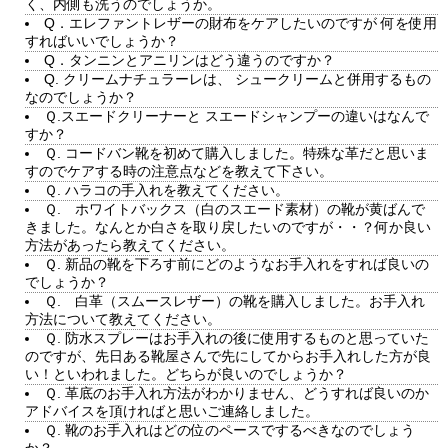
く、内側も洗うのでしょうか。
Q．エレファントレザーの財布をケアしたいのですが 何を使用
すればいいでしょうか？
Q．タンニンとアニリンはどう違うのですか？
Q. クリームナチュラーレは、 シュークリームと併用するもの
なのでしょうか？
Ｑ.スエードクリーナーと スエードシャンプーの違いはなんで
すか？
Ｑ. コードバン靴を初めて購入しました。特殊な革だと思いま
すのでケアする時の注意点などを教えて下さい。
Ｑ. ハラコの手入れを教えてください。
Ｑ. ホワイトバックス（白のスエード素材）の靴が黄ばんで
きました。なんとか白さを取り戻したいのですが・・？何か良い
方法があったら教えてください。
Ｑ. 新品の靴を下ろす前にどのようなお手入れをすれば良いの
でしょうか？
Ｑ. 白革（スムースレザー）の靴を購入しました。お手入れ
方法について教えてください。
Ｑ. 防水スプレーはお手入れの後に使用するものと思っていた
のですが、先日ある靴屋さんで先にしてからお手入れした方が良
い！といわれました。どちらが良いのでしょうか？
Ｑ. 革底のお手入れ方法がわかりません、どうすれば良いのか
アドバイスを頂ければと思いご連絡しました。
Ｑ. 靴のお手入れはどの位のペースでするべきなのでしょう