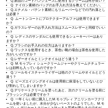
Q,新品のコードバンシューズに使用するクリームは何が良い？
Q. ナイロン素材のバッグのお手入れ方法を教えてください。
Q,エナメル・パテント素材にもリムーバーなどでの汚れ落とし
は必要？
Q. ムートンコートにプロテクターアルファは使用できます
か？
Q,ガラスレザーのお手入れ方法はスムースレザーと同様でいい
の？
Q. レディスのサンダルにも使用できるシューキーパーはあり
ますか？
Q,ブラシのお手入れの仕方はありますか？
Q.ワックスを使用するとき、茶色い靴の場合は茶色を使用した
方がいいのですか？
Q,レザーオイルとミンクオイルはどう違う？
Q. M.モゥブレィ シュークリームジャーやクリームナチュラー
レは顔料も入っているのですか？
Q,ソールモイスチャーライザーは他のクリームやオイルとどう
違う？
Q. ビーズエイジングオイルは使用前に保湿をしていないとひ
び割れしてしまいますか？
Q,デリケートクリームを塗ったあと、次のクリームを塗る前に
ブラッシングは必要ですか？
Q. 一年くらい前に購入したM.モゥブレィ アニリンカーフクリ
ームを使いましたが、水分が少ないペーストのようでした。M.モ
ゥブレィ デリケートクリームと比べると質感が異なるのですが、