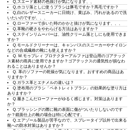
Q,スエード素材の色抜けが気になります、、
Q,ホコリ落としに使うブラシは豚毛ですか？馬毛ですか？
Q,白のレザースニーカーに日焼け、黄ばみ、汚れがあるので洗
いたいのですが、、、
Q.ローファーで歩いた時のかかと抜けが気になります、、、
Q,革靴の硬さをやわらげる方法はありますか？
Q,ステインリムーバーは、油性クリーム落としにも使用できま
すか？
Q.モールドクリーナーは、キャンバスのスニーカーやナイロン
などの合成繊維の靴にも使えますか？
Q. M.モゥブレィ プロテクターアルファは登山用のゴアテック
ス素材の雨具に使用できますか？ゴアテックスの通気性が損なわ
れることはありませんか？
Q. 革のソファーの乾燥が気になります。おすすめの商品はあ
りますか？
Q.ガラス革とエナメルの違いは？
Q.塗布用のブラシ「ペネトレィトブラシ」の効果的な塗り方は
ありますか？
Q.履きこんだローファーがゆるく感じます。対策はあります
か？
Q.ブラッシングの際に靴の表面に傷がついたりしないのです
か？鏡面仕上の靴の場合は特に心配です。
Q.エアゾール製品が苦手なので、スプレータイプ以外で出来る
靴への防水対策はありますか？