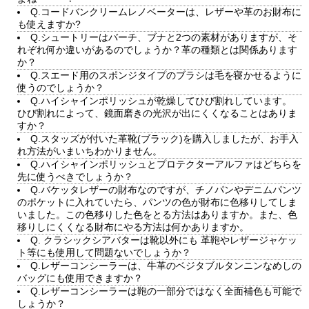
Q.コードバンクリームレノベーターは、レザーや革のお財布に
も使えますか?
Q.シュートリーはバーチ、ブナと2つの素材がありますが、そ
れぞれ何か違いがあるのでしょうか？革の種類とは関係あります
か？
Q.スエード用のスポンジタイプのブラシは毛を寝かせるように
使うのでしょうか？
Q.ハイシャインポリッシュが乾燥してひび割れしています。
ひび割れによって、鏡面磨きの光沢が出にくくなることはありま
すか？
Q.スタッズが付いた革靴(ブラック)を購入しましたが、お手入
れ方法がいまいちわかりません。
Q.ハイシャインポリッシュとプロテクターアルファはどちらを
先に使うべきでしょうか？
Q.バケッタレザーの財布なのですが、チノパンやデニムパンツ
のポケットに入れていたら、パンツの色が財布に色移りしてしま
いました。この色移りした色をとる方法はありますか。また、色
移りしにくくなる財布にやる方法は何かありますか。
Q. クラシックシアバターは靴以外にも 革鞄やレザージャケッ
ト等にも使用して問題ないでしょうか？
Q.レザーコンシーラーは、牛革のベジタブルタンニンなめしの
バッグにも使用できますか？
Q.レザーコンシーラーは鞄の一部分ではなく全面補色も可能で
しょうか？