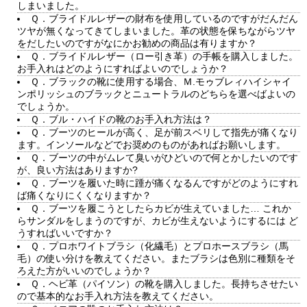
しまいました。
Ｑ．ブライドルレザーの財布を使用しているのですがだんだん
ツヤが無くなってきてしまいました。革の状態を保ちながらツヤ
をだしたいのですがなにかお勧めの商品は有りますか？
Ｑ．ブライドルレザー（ロー引き革）の手帳を購入しました。
お手入れはどのようにすればよいのでしょうか？
Ｑ．ブラックの靴に使用する場合、Ｍ.モゥブレィハイシャイ
ンポリッシュのブラックとニュートラルのどちらを選べばよいの
でしょうか。
Ｑ．ブル・ハイドの靴のお手入れ方法は？
Ｑ．ブーツのヒールが高く、足が前スベリして指先が痛くなり
ます。インソールなどでお奨めのものがあればお願いします。
Ｑ．ブーツの中がムレて臭いがひどいので何とかしたいのです
が、良い方法はありますか?
Ｑ．ブーツを履いた時に踵が痛くなるんですがどのようにすれ
ば痛くなりにくくなりますか？
Ｑ．ブーツを履こうとしたらカビが生えていました… これか
らサンダルをしまうのですが、カビが生えないようにするには ど
うすればいいですか？
Ｑ．プロホワイトブラシ（化繊毛）とプロホースブラシ（馬
毛）の使い分けを教えてください。またブラシは色別に種類をそ
ろえた方がいいのでしょうか？
Ｑ．ヘビ革（パイソン）の靴を購入しました。長持ちさせたい
ので基本的なお手入れ方法を教えてください。