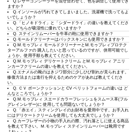
Q.レザーコンシーラーを混ぜ合わせて、色を調合して使用でき
ますか？
Q.インソールが汚れてきてしまいました。洗濯機で洗ってもよ
いでしょうか？
Q.「ヒノキドライ」と「シダードライ」の違いを教えてくださ
い。どちらが吸湿性に優れていますか？
Q. ステインリムーバーを牛革の鞄に使用できますか？
Q.モールドクリーナーはバックスキンにも使用できますか？
Q.M.モゥブレィ モールドクリーナーとM.モゥブレィプロテク
ターアルファの 購入したいと思っているのですが、併用可能でし
ょうか。使用手順も教えてください。
Q.M.モゥブレィ デリケートクリーム とM.モゥブレィ アニリ
ンカーフクリームの違いを教えてください。
Q.エナメルの靴のはきジワ部分に少しひび割れが見られます。
修復方法または進行を抑えるためのケアがあれば教えてくださ
い。
Q. ＣＶ ボーンクッションと CV ペリットフォームの違いは ど
んなところでしょうか？
Q.M.モゥブレィ スエードカラーフレッシュをスムース革(フル
グレインレザー)に 使用しても問題ないでしょうか？
Q.「赤エイ」スティングレイのお財布を愛用中です。お手入れ
にはデリケートクリームを使用しても大丈夫でしょうか？
Q.カーフレザーの小物の手入れの際、汚れ落としに使える商品
を教えて下さい。Ｍ.モゥブレィ ステインリムーバーは靴用です
よね・・・？