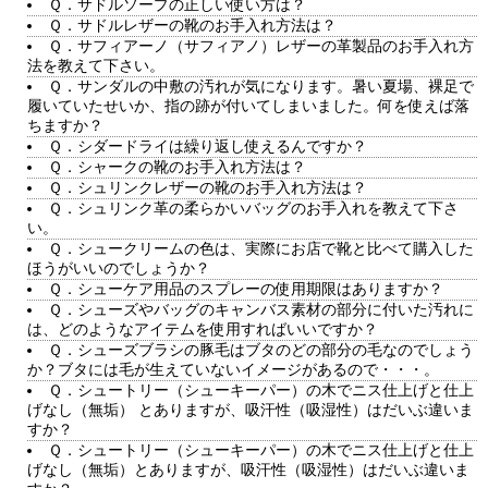
Ｑ．サドルソープの正しい使い方は？
Ｑ．サドルレザーの靴のお手入れ方法は？
Ｑ．サフィアーノ（サフィアノ）レザーの革製品のお手入れ方
法を教えて下さい。
Ｑ．サンダルの中敷の汚れが気になります。暑い夏場、裸足で
履いていたせいか、指の跡が付いてしまいました。何を使えば落
ちますか？
Ｑ．シダードライは繰り返し使えるんですか？
Ｑ．シャークの靴のお手入れ方法は？
Ｑ．シュリンクレザーの靴のお手入れ方法は？
Ｑ．シュリンク革の柔らかいバッグのお手入れを教えて下さ
い。
Ｑ．シュークリームの色は、実際にお店で靴と比べて購入した
ほうがいいのでしょうか？
Ｑ．シューケア用品のスプレーの使用期限はありますか？
Ｑ．シューズやバッグのキャンバス素材の部分に付いた汚れに
は、どのようなアイテムを使用すればいいですか？
Ｑ．シューズブラシの豚毛はブタのどの部分の毛なのでしょう
か？ブタには毛が生えていないイメージがあるので・・・。
Ｑ．シュートリー（シューキーパー）の木でニス仕上げと仕上
げなし（無垢） とありますが、吸汗性（吸湿性）はだいぶ違いま
すか？
Ｑ．シュートリー（シューキーパー）の木でニス仕上げと仕上
げなし（無垢）とありますが、吸汗性（吸湿性）はだいぶ違いま