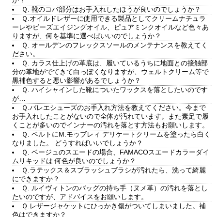
か？
Ｑ. 靴のコバ部分はお手入れしたほうが良いのでしょうか？
Ｑ.オイルドレザーに使用できる製品としてクリームナチュラ
ーレやビーズエイジングオイル、ピュアミンクオイルなど色々あ
りますが、何を基準に選べばいいのでしょうか？
Ｑ. オールデンのフレックスソールのメンテナンスを教えてく
ださい。
Ｑ. カラス仕上げの革底は、履いているうちに地面との接触部
分の革地がでてきて白っぽくなりますが、ウェルトクリーム等で
黒補色すると悪い影響があるでしょうか？
Ｑ. ハイシャインした靴についたワックスを落としたいのです
が…
Ｑ.バレエシューズのお手入れ方法を教えてください。今まで
お手入れしたことがないので全体が汚れています。また素足で履
くことが多いのでインナーの汚れを落とす方法もお願いします。
Ｑ. ベルトにM.モゥブレィ デリケートクリームを塗ったら白く
なりました。 どうすればいいでしょうか？
Ｑ. ベージュのスエードの場合、FAMACOスエードカラーダイ
ムリキッドは 何色が良いのでしょうか？
Ｑ.ラテックス＆スプラッシュブラシが汚れたら、洗って綺麗
にできますか？
Ｑ. ルイヴィトンのバッグの持ち手（ヌメ革）の汚れを落とし
たいのですが、アドバイスをお願いします。
Ｑ.レザージャケットにひっかき傷がついてしまいました。補
色はできますか？