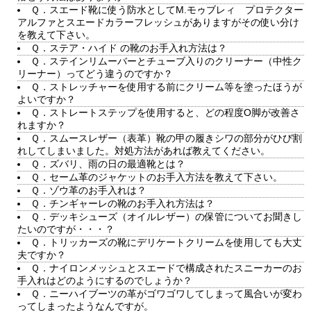
Ｑ．スエード靴に使う防水としてM.モゥブレィ プロテクター
アルファとスエードカラーフレッシュがありますがその使い分け
を教えて下さい。
Ｑ．ステア・ハイド の靴のお手入れ方法は？
Ｑ．ステインリムーバーとチューブ入りのクリーナー（中性ク
リーナー）ってどう違うのですか？
Ｑ．ストレッチャーを使用する前にクリーム等を塗ったほうが
よいですか？
Ｑ．ストレートステップを使用すると、どの程度O脚が改善さ
れますか？
Ｑ．スムースレザー（表革）靴の甲の履きシワの部分がひび割
れしてしまいました。対処方法があれば教えてください。
Ｑ．ズバリ、雨の日の最適靴とは？
Ｑ．セーム革のジャケットのお手入方法を教えて下さい。
Ｑ．ゾウ革のお手入れは？
Ｑ．チンギャーレの靴のお手入れ方法は？
Ｑ．デッキシューズ（オイルレザー）の保管についてお聞きし
たいのですが・・・？
Ｑ．トリッカーズの靴にデリケートクリームを使用しても大丈
夫ですか？
Ｑ．ナイロンメッシュとスエードで構成されたスニーカーのお
手入れはどのようにするのでしょうか？
Ｑ．ニーハイブーツの革がゴワゴワしてしまって風合いが変わ
ってしまったようなんですが。