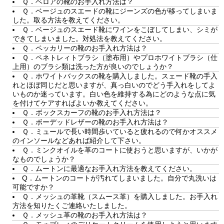
Ｑ．ベロアの靴のお手入れ方法は？
Ｑ．ベージュのスエードの靴にジーンズの色が移ってしまいま
した。取る方法を教えてください。
Ｑ．ベージュのスエード靴にワインをこぼしてしまい、シミが
できてしまいました。対処法を教えてください。
Ｑ．ペッカリーの靴のお手入れ方法は？
Ｑ．ペネトレィトブラシ（塗布用）やプロホワイトブラシ（仕
上用）のブラシ類は洗った方が良いのでしょうか？
Ｑ．ホワイトバックスの靴を購入しました。スェード靴の手入
れとほぼ同じだと思いますが、真っ白いのでどう手入れをしてよ
いものか迷っています。白い色を維持する為にどのような点に気
を付けてケアすればよいか教えてください。
Ｑ．ボックスカーフの靴のお手入れ方法は？
Ｑ．ボーデッドレザーの靴のお手入れ方法は？
Ｑ．ミュールで長い時間歩いていると疲れるので何かオススメ
のインソールなどあれば紹介して下さい。
Ｑ．ミンクオイルを革のコートに使おうと思いますが、いかが
なものでしょうか？
Ｑ．ムートンに最適なお手入れ方法を教えてください。
Q．ムートンのコートが汚れてしまいました。自分で丸洗いは
可能ですか？
Ｑ．メッシュの革靴（スムース革）を購入しました。お手入れ
方法を知りたくご連絡いたしました。
Ｑ．メッシュ革の靴のお手入れ方法は？