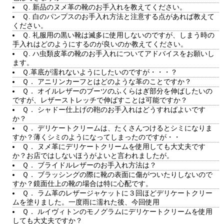
Ｑ. 新品のヌメ革の靴のお手入れを教えてください。
Ｑ. 白のパンプスのお手入れ方法と注意する点があれば教えて
ください。
Ｑ. 礼服用の黒い靴は滅多に使用しないのですが、しまう時の
手入れはどのようにするのが良いのか教えてください。
Ｑ. ハ虫類皮革の靴のお手入れについてアドバイスをお願いし
ます。
Ｑ.革底が濡れないようにしたいのですが・・・？
Ｑ． アニリンカーフとはどのような革のことですか？
Ｑ． オイルレザーのブーツのふくらはぎ部分を伸ばしたいの
ですが、レザーストレッチで伸ばすことは可能ですか？
Ｑ． シャドー仕上げの鞄のお手入れはどうすればよいです
か？
Ｑ． デリケートクリームは、たくさんつけるとシミになりま
すか？薄くシミのようになってしまったのですが・・
Ｑ． ヌメ革にデリケートクリームを使用しても大丈夫です
か？お店ではしないほうがよいと言われましたが。
Ｑ． ブライドルレザーのお手入れ方法は？
Ｑ． ブラッシングの際に靴の表面に傷がついたりしないので
すか？鏡面仕上の靴の場合は特に心配です。
Ｑ． ラム革のレザージャケットに３回ほどデリケートクリー
ムを塗りました。一度雨に濡れた後、今回使用
Ｑ． ルイヴィトンのモノグラムにデリケートクリームを使用
しても大丈夫ですか？