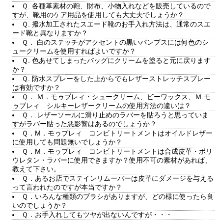
Ｑ. 各種革素材の鞄、財布、小物入れなどを販売しているので
すが、靴用のケア用品を使用しても大丈夫でしょうか？
Ｑ. 撥水加工されたスエード靴のお手入れ方法は、通常のスエ
ード靴と異なりますか？
Ｑ． 白のステッチがアクセントの黒いパンプスには何色のシ
ュークリームを使用すればよいですか？
Ｑ. 色あせてしまったバッグにクリームを塗ると元に戻ります
か？
Ｑ. 防水スプレーをした上からでもレザーストレッチスプレー
は有効ですか？
Ｑ． Ｍ．モゥブレィ・シュークリーム、ビーワックス、Ｍ.モ
ゥブレィ シルキーレザークリームの使用方法の違いは？
Ｑ．.レザーソールに滑り止めのラバーを貼ろうと思っていま
すがラバー貼った悪影響はあるのでしょうか？
Ｑ．M．モゥブレィ コンビトリートメントはオイルドレザー
に使用しても問題無いでしょうか？
Ｑ．M．モゥブレィ コンビトリートメントは合成皮革・ポリ
ウレタン・ラバーに使用できますか？使用不可の素材があれば、
教えて下さい。
Ｑ．あるお店でステインリムーバーは皮革にダメージを与える
って言われたのですが本当ですか？
Ｑ．いろんな種類のブラシがありますが、どの様に使ったら良
いのでしょうか？
Ｑ．お手入れしてもツヤが出ないんですが・・・