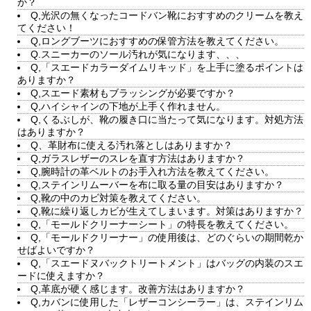
か？
Q,光沢の無くなったコードバン靴におすすめのクリームを教え
てください！
Q,ロングブーツにおすすめの保管方法を教えてください。
Q.スニーカーのソール汚れが気になります、、、
Q,「スエードカラーダイムリキッド」を上手に塗るポイントは
ありますか？
Q,スエード素材もブラッシングが必要ですか？
Q,ハイシャインの下地が上手く作れません。
Q,くるぶしが、靴の履き口に当たって気になります。対処方法
はありますか？
Q、革財布に使える汚れ落としはありますか？
Q,ガラスレザーのスレを直す方法はありますか？
Q,腕時計の革ベルトのお手入れ方法を教えてください。
Q,ステインリムーバーを布に取る量の目安はありますか？
Q,靴の中のカビ対策を教えてください。
Q,靴に繰り返しカビが生えてしまいます。対策はありますか？
Q,「モールドクリーナーシート」の特長を教えてください。
Q,「モールドクリーナー」の使用後は、どのぐらいの期間乾か
せばよいですか？
Q,「スエードヌバックトリートメント」はバッグの内装のスエ
ードに使えますか？
Q,革底が硬く感じます。改善方法はありますか？
Q,カバンに使用した「レザーコンシーラー」は、ステインリム