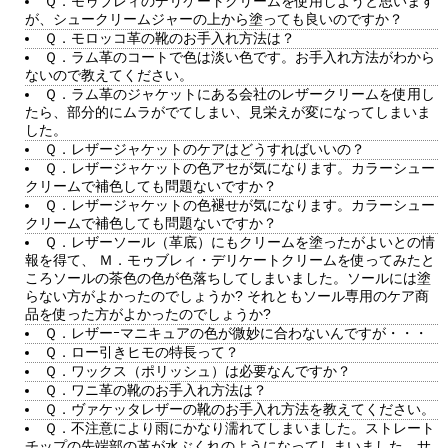
Ｑ．モゥブレィのデリケートクリームを使用しようと思います
が、シュークリームジャーの上から塗っても良いのですか？
Ｑ．モロッコ革の靴のお手入れ方法は？
Ｑ．ラム革のコートで色は淡い色です。お手入れ方法がわから
ないので教えてください。
Ｑ．ラム革のジャケットにある会社のレザークリームを使用し
たら、部分的にムラがでてしまい、見栄えが変になってしまいま
した。
Ｑ．レザージャケットのケアはどうすればいいの？
Ｑ．レザージャケットの色アセが気になります。カラーシュー
クリームで補色しても問題ないですか？
Ｑ．レザージャケットの色褪せが気になります。カラーシュー
クリームで補色しても問題ないですか？
Ｑ．レザーソール（革底）にもクリームを塗ったがよいとの情
報を得て、 Ｍ．モゥブレィ・デリケートクリームを使ってみたと
ころソールの茶色の色が色落ちしてしまいました。ソールには塗
らない方がよかったのでしょうか? それともソール専用のケア商
品を使った方がよかったのでしょうか?
Ｑ．レザーｰマニキュアの色が微妙に合わないんですが・・・
Ｑ．ロー引きヒモの特長って？
Ｑ．ワックス（ポリッシュ）は必要なんですか？
Ｑ．ワニ革の靴のお手入れ方法は？
Ｑ．ヴァケッタレザーの靴のお手入れ方法を教えてください。
Ｑ．不注意により雨にかなり濡れてしまいました。ストレート
チップの先端部の革が水ぶくれのようになってしまいました。サ