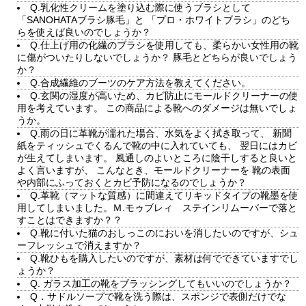
Q.乳化性クリームを塗り込む際に使うブラシとして
「SANOHATAブラシ豚毛」と 「プロ・ホワイトブラシ」のどち
らを使えば良いのでしょうか？
Q.仕上げ用の化繊のブラシを使用しても、柔らかい女性用の靴
に傷がついたりしないでしょうか？ 豚毛とどちらが良いでしょう
か？
Q.合成繊維のブーツのケア方法を教えてください。
Q.玄関の湿度が高いため、カビ防止にモールドクリーナーの使
用を考えています。 この商品による靴へのダメージは無いでしょ
うか。
Q.雨の日に革靴が濡れた場合、水気をよく拭き取って、 新聞
紙をティッシュでくるんで靴の中に入れていても、 翌日にはカビ
が生えてしまいます。 風通しのよいところに陰干しすると良いと
よく言いますが、 こんなとき、モールドクリーナーを 靴の表面
や内部にふっておくとカビ予防になるのでしょうか？
Q.革靴（マットな質感）に間違えてリキッドタイプの靴墨を使
用してしまいました。Ｍ.モゥブレィ ステインリムーバーで落と
すことはできますか？？
Q.靴に付いた猫のおしっこのにおいを消したいのですが、シュ
ーフレッシュで消えますか？
Q.靴ひもを購入したいのですが、素材は何でできていますでし
ょうか？
Q. ガラス加工の靴をブラッシングしてもいいのでしょうか？
Q．サドルソープで靴を洗う際は、スポンジで表側だけでな