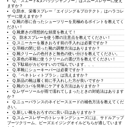
Q,「スエード&ヌバックシャンプー」はスムースレザーに使え
ますか？
Q,防水、栄養スプレー「エイジング＆プロテクト」はハラコレ
ザーに使えますか？
Q,靴の形に合ったシューツリーを見極めるポイントを教えてく
ださい！
Q,靴磨きの理想的な頻度を教えて！
Q、防水スプレーを使う際の注意点を教えてください！
Q,スニーカーを履きおろす前の手入れは必要ですか？
Q,羽根の閉じ切った靴の調整方法はありますか？
Q,靴クリームの色付きと無色の使い分けを教えてください。
Q,茶色の革靴に使うクリームの選び方を教えてください！
Q,下駄箱がカビやすいので悩んでいます、、、
Q,革靴にシューキーパーは必要ですか？
Q,「ペネトレィトブラシ」は洗えますか？
Q,新品の靴は履く前に手入れした方が良いですか？
Q,靴のコバを簡単にケアする方法はありますか？
Q,レザーソールが雨で濡れてしまったときの対処法はあります
か？
Q,ニューバランスのネイビースエードの補色方法を教えてくだ
さい。
Q,新しい靴をおろすのに良い日はありますか？
Q,スムースレザーのトレッキングシューズには、サドルアップ
ブーツクリーム、ビーズエイジングオイルどちらが適しています