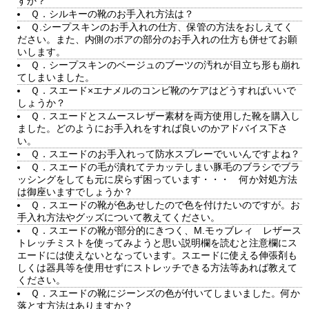
すか？
Ｑ．シルキーの靴のお手入れ方法は？
Ｑ.シープスキンのお手入れの仕方、保管の方法をおしえてく
ださい。また、内側のボアの部分のお手入れの仕方も併せてお願
いします。
Ｑ．シープスキンのベージュのブーツの汚れが目立ち形も崩れ
てしまいました。
Ｑ．スエード×エナメルのコンビ靴のケアはどうすればいいで
しょうか？
Ｑ．スエードとスムースレザー素材を両方使用した靴を購入し
ました。どのようにお手入れをすれば良いのかアドバイス下さ
い。
Ｑ．スエードのお手入れって防水スプレーでいいんですよね？
Ｑ．スエードの毛が潰れてテカッテしまい豚毛のブラシでブラ
ッシングをしても元に戻らず困っています・・・ 何か対処方法
は御座いますでしょうか？
Ｑ．スエードの靴が色あせしたので色を付けたいのですが。お
手入れ方法やグッズについて教えてください。
Ｑ．スエードの靴が部分的にきつく、M.モゥブレィ レザース
トレッチミストを使ってみようと思い説明欄を読むと注意欄にス
エードには使えないとなっています。スエードに使える伸張剤も
しくは器具等を使用せずにストレッチできる方法等あれば教えて
ください。
Ｑ．スエードの靴にジーンズの色が付いてしまいました。何か
落とす方法はありますか？