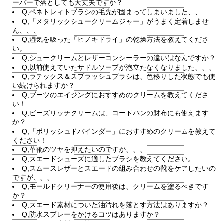
ーバーで落としても大丈夫ですか？
Q,ペネトレィトブラシの毛先が固まってしまいました、、
Q,「メタリックシュークリームジャー」がうまく定着しませ
ん、、、
Q,湿気を吸った「ヒノキドライ」の乾燥方法を教えてくださ
い。
Q,シュークリームとレザーコンシーラーの違いはなんですか？
Q,以前使えていたサドルソープが泡立たなくなりました、、、
Q,ラテックス＆スプラッシュブラシは、色移りした状態でも使
い続けられますか？
Q,ブーツのエイジングにおすすめのクリームを教えてくださ
い！
Q,ビーズリッチクリームは、コードバンの財布にも使えます
か？
Q,「ポリッシュドバインダー」におすすめのクリームを教えて
ください！
Q,革靴のツヤを抑えたいのですが、、、
Q,スエードシューズに適したブラシを教えてください。
Q,スムースレザーとスエードの組み合わせの靴をケアしたいの
ですが、、、
Q,モールドクリーナーの使用後は、クリームを塗るべきです
か？
Q,スエード素材についた油汚れを落とす方法はありますか？
Q,防水スプレーをかけるコツはありますか？