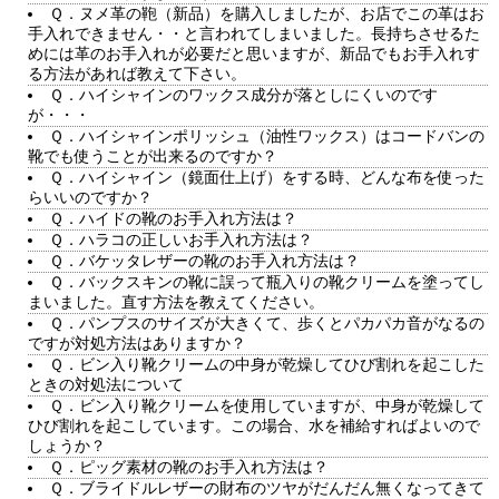
Ｑ．ヌメ革の鞄（新品）を購入しましたが、お店でこの革はお
手入れできません・・と言われてしまいました。長持ちさせるた
めには革のお手入れが必要だと思いますが、新品でもお手入れす
る方法があれば教えて下さい。
Ｑ．ハイシャインのワックス成分が落としにくいのです
が・・・
Ｑ．ハイシャインポリッシュ（油性ワックス）はコードバンの
靴でも使うことが出来るのですか？
Ｑ．ハイシャイン（鏡面仕上げ）をする時、どんな布を使った
らいいのですか？
Ｑ．ハイドの靴のお手入れ方法は？
Ｑ．ハラコの正しいお手入れ方法は？
Ｑ．バケッタレザーの靴のお手入れ方法は？
Ｑ．バックスキンの靴に誤って瓶入りの靴クリームを塗ってし
まいました。直す方法を教えてください。
Ｑ．パンプスのサイズが大きくて、歩くとパカパカ音がなるの
ですが対処方法はありますか？
Ｑ．ビン入り靴クリームの中身が乾燥してひび割れを起こした
ときの対処法について
Ｑ．ビン入り靴クリームを使用していますが、中身が乾燥して
ひび割れを起こしています。この場合、水を補給すればよいので
しょうか？
Ｑ．ピッグ素材の靴のお手入れ方法は？
Ｑ．ブライドルレザーの財布のツヤがだんだん無くなってきて