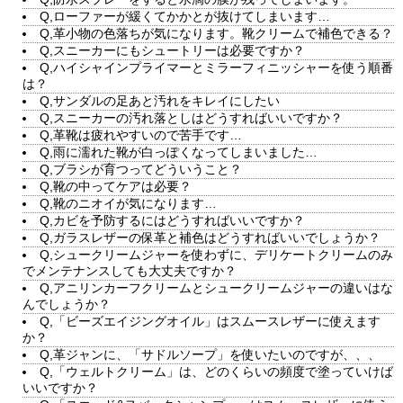
Q,ローファーが緩くてかかとが抜けてしまいます…
Q,革小物の色落ちが気になります。靴クリームで補色できる？
Q,スニーカーにもシュートリーは必要ですか？
Q,ハイシャインプライマーとミラーフィニッシャーを使う順番
は？
Q,サンダルの足あと汚れをキレイにしたい
Q,スニーカーの汚れ落としはどうすればいいですか？
Q,革靴は疲れやすいので苦手です…
Q,雨に濡れた靴が白っぽくなってしまいました…
Q,ブラシが育つってどういうこと？
Q,靴の中ってケアは必要？
Q,靴のニオイが気になります…
Q,カビを予防するにはどうすればいいですか？
Q,ガラスレザーの保革と補色はどうすればいいでしょうか？
Q,シュークリームジャーを使わずに、デリケートクリームのみ
でメンテナンスしても大丈夫ですか？
Q,アニリンカーフクリームとシュークリームジャーの違いはな
んでしょうか？
Q,「ビーズエイジングオイル」はスムースレザーに使えます
か？
Q,革ジャンに、「サドルソープ」を使いたいのですが、、、
Q,「ウェルトクリーム」は、どのくらいの頻度で塗っていけば
いいですか？