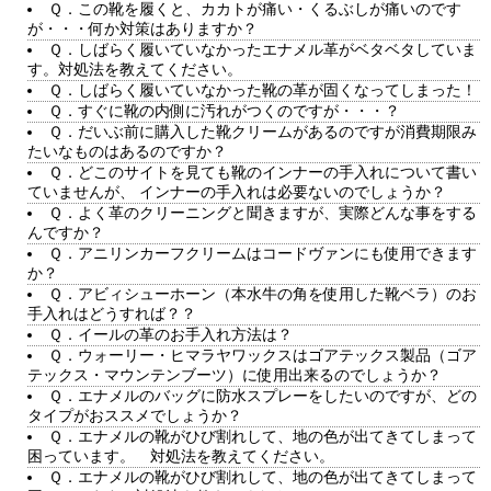
Ｑ．この靴を履くと、カカトが痛い・くるぶしが痛いのです
が・・・何か対策はありますか？
Ｑ．しばらく履いていなかったエナメル革がベタベタしていま
す。対処法を教えてください。
Ｑ．しばらく履いていなかった靴の革が固くなってしまった！
Ｑ．すぐに靴の内側に汚れがつくのですが・・・？
Ｑ．だいぶ前に購入した靴クリームがあるのですが消費期限み
たいなものはあるのですか？
Ｑ．どこのサイトを見ても靴のインナーの手入れについて書い
ていませんが、 インナーの手入れは必要ないのでしょうか？
Ｑ．よく革のクリーニングと聞きますが、実際どんな事をする
んですか？
Ｑ．アニリンカーフクリームはコードヴァンにも使用できます
か？
Ｑ．アビィシューホーン（本水牛の角を使用した靴ベラ）のお
手入れはどうすれば？？
Ｑ．イールの革のお手入れ方法は？
Ｑ．ウォーリー・ヒマラヤワックスはゴアテックス製品（ゴア
テックス・マウンテンブーツ）に使用出来るのでしょうか？
Ｑ．エナメルのバッグに防水スプレーをしたいのですが、どの
タイプがおススメでしょうか？
Ｑ．エナメルの靴がひび割れして、地の色が出てきてしまって
困っています。 対処法を教えてください。
Ｑ．エナメルの靴がひび割れして、地の色が出てきてしまって